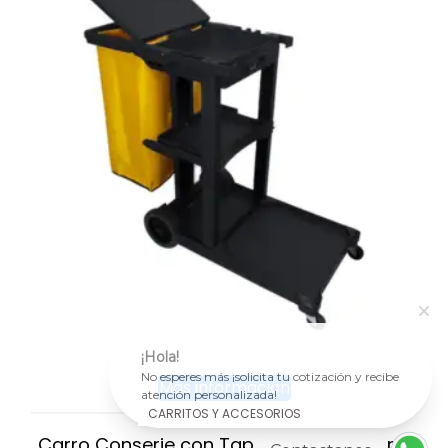
¡Hola!
No esperes más ¡solicita tu cotización y recibe
Más información
atención personalizada!
CARRITOS Y ACCESORIOS
Carro Conserje con Tapa y Bolsa de Lona