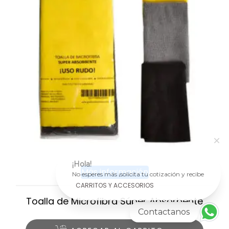
¡Hola!
Más información
No esperes más ¡solicita tu cotización y recibe
atención personalizada!
CARRITOS Y ACCESORIOS
Toalla de Microfibra Súper Absorbente
Contactanos