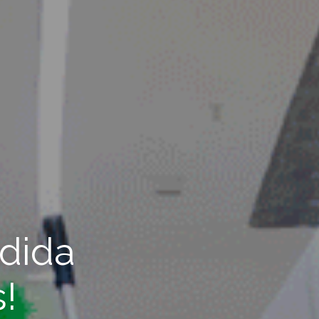
edida
!