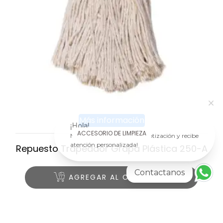
Más información
¡Hola!
ACCESORIO DE LIMPIEZA
No esperes más ¡solicita tu cotización y recibe
atención personalizada!
Repuesto Trapeador Grapa Plástica 250-A
Contactanos
AGREGAR AL CARRITO