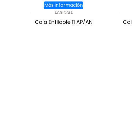
Más información
AGRÍCOLA
Caja Enfilable 11 AP/AN
Caj
AGREGAR AL CARRITO
A
Aviso de privacidad
Aviso de privacidad
Términos y condiciones