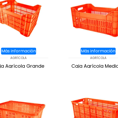
Más información
Más información
AGRÍCOLA
AGRÍCOLA
ja Agrícola Grande
Caja Agrícola Medi
Piso Calado
Calada
GREGAR AL CARRITO
AGREGAR AL CARR