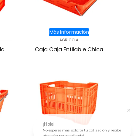
Más información
AGRÍCOLA
da
Caja Caja Enfilable Chica
c/asas
ITO
AGREGAR AL CARRITO
¡Hola!
No esperes más ¡solicita tu cotización y recibe
atención personalizada!