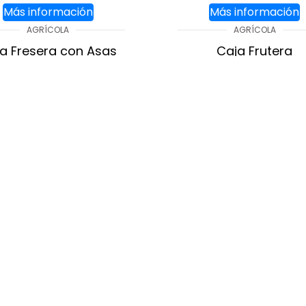
Más información
Más información
AGRÍCOLA
AGRÍCOLA
a Fresera con Asas
Caja Frutera
GREGAR AL CARRITO
AGREGAR AL CARR
1
2
3
→
Contáctanos
55 5208 7609
L
55 5511 9552
S
Calle Colima 25B, Col. Roma Nte, CDMX
ventas@buckscontainers.com