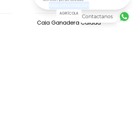
Más información
AGRÍCOLA
Contactanos
Caja Ganadera Calada
ITO
AGREGAR AL CARRITO
Nuestros Horarios
unes a Viernes 8:00am - 6:00pm
ábado 9:00am - 2:00pm