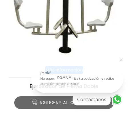
Más información
¡Hola!
PREMIUM
No esperes más ¡solicita tu cotización y recibe
atención personalizada!
Ejercitador de Pierna Doble
Contactanos
AGREGAR AL CARRITO