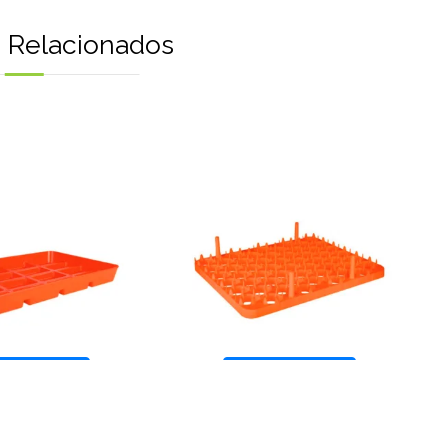
 Relacionados
información
Más información
AVÍCOLA
AVÍCOLA
 de Iniciación
Filler de 54 huevos