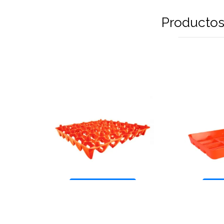
Productos
Más información
Más 
AVÍCOLA
Charola de 30
Charola