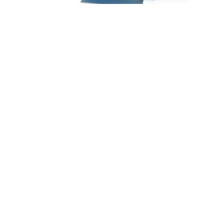
Más información
PAPELERAS
Papelera City 05
AGREGAR AL CARRITO