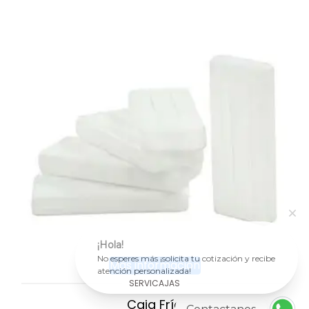
¡Hola!
No esperes más ¡solicita tu cotización y recibe
Más información
atención personalizada!
SERVICAJAS
Caja Fría