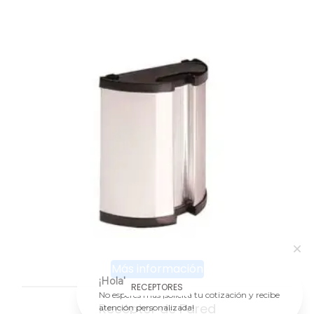
Más información
¡Hola!
RECEPTORES
No esperes más ¡solicita tu cotización y recibe
Receptor de Pared
atención personalizada!