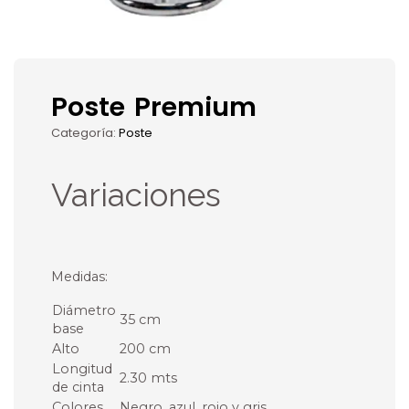
Poste Premium
Categoría:
Poste
Variaciones
Medidas:
Diámetro
35 cm
base
Alto
200 cm
Longitud
2.30 mts
de cinta
Colores
Negro, azul, rojo y gris