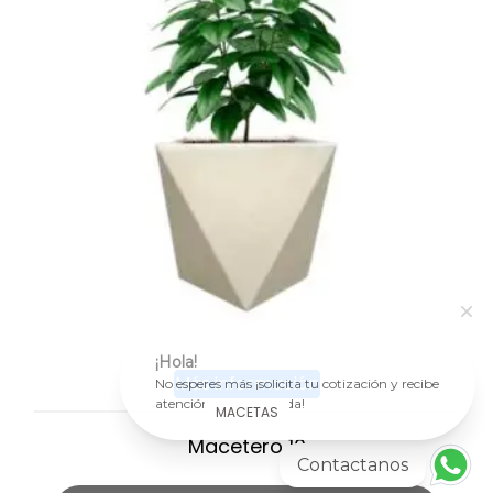
¡Hola!
Más información
No esperes más ¡solicita tu cotización y recibe
atención personalizada!
MACETAS
Macetero 10
Contactanos