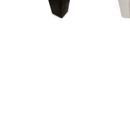
Más información
Más 
MACETAS
Macetero 07
Jardine
AGREGAR AL CARRITO
AGREGA
Aviso de privacidad