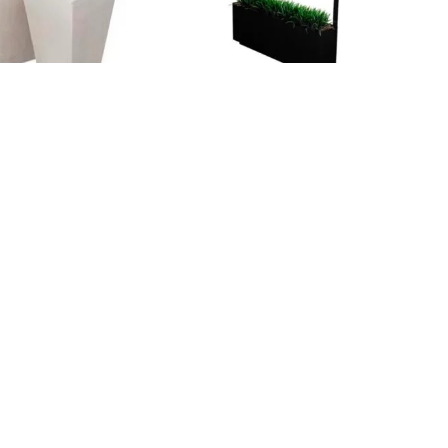
Más información
información
MACETAS
MACETAS
Divisor de espacios 02
ra BC-M 03 y
04
AGREGAR AL CARRITO
R AL CARRITO
Contáctanos