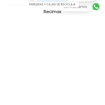
PAPELERAS Y CAJAS DE RECICLAJE.
Contactanos
Recimax
AGREGAR AL CARRITO
Más información
PAPELERAS Y CAJAS DE RECICLAJE.
Caja recicaja 47
AGREGAR AL CARRITO