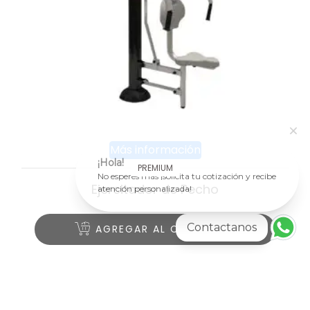
Más información
¡Hola!
PREMIUM
No esperes más ¡solicita tu cotización y recibe
Ejercitador de Pecho
atención personalizada!
Contactanos
AGREGAR AL CARRITO