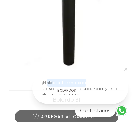
Más información
¡Hola!
No esperes más ¡solicita tu cotización y recibe
BOLARDOS
atención personalizada!
Bolardo B1
Contactanos
AGREGAR AL CARRITO