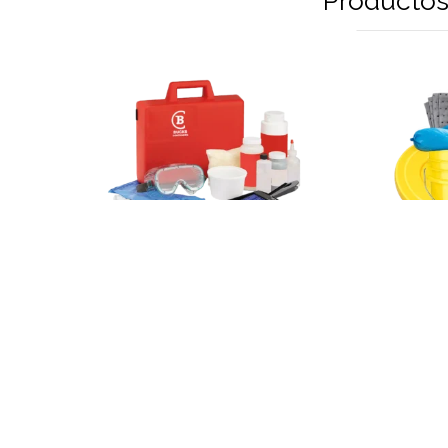
Productos
Más información
KITS ANTIDERRAME
Más 
Kit Para Derrames de
Mercurio
KITS
Kit Anti
AGREGAR AL CARRITO
AGREGA