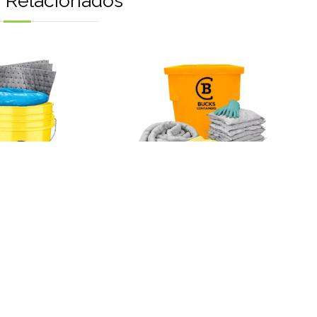
 Relacionados
información
Más información
 ANTIDERRAME
KITS ANTIDERRAME
derrame 4 Gal.
Kit Antiderrame 50
Gal. 1C
R AL CARRITO
AGREGAR AL CARRITO