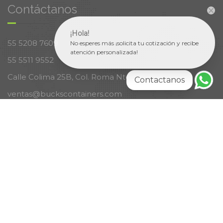
Contáctanos
¡Hola!
55 5208 7609
No esperes más ¡solicita tu cotización y recibe
atención personalizada!
55 5511 9552
Calle Colima 25B, Col. Roma Nte, CDMX
Contactanos
ventas@buckscontainers.com
Nuestros Horarios
Lunes a Viernes 8:00am - 6:00pm
Sábado 9:00am - 2:00pm